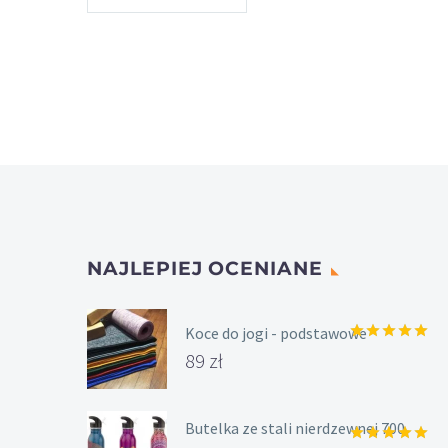
NAJLEPIEJ OCENIANE
Koce do jogi - podstawowe
Oceniony
89
zł
5.00
na 5.
Butelka ze stali nierdzewnej 700