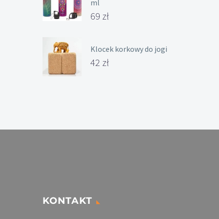
ml
Oceniony
5.00
na 5.
69
zł
Klocek korkowy do jogi
42
zł
KONTAKT