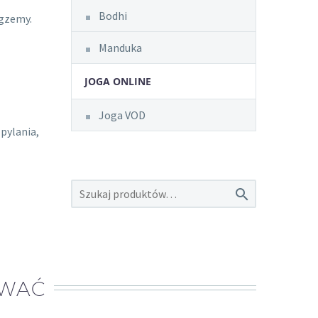
Bodhi
egzemy.
Manduka
JOGA ONLINE
Joga VOD
pylania,

OWAĆ