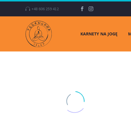
+48 606 259 412
KARNETY NA JOGĘ
M