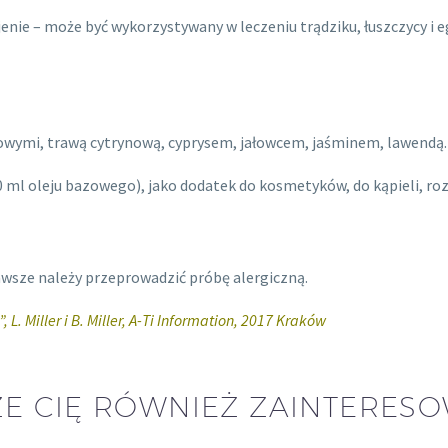
jenie – może być wykorzystywany w leczeniu trądziku, łuszczycy i 
owymi, trawą cytrynową, cyprysem, jałowcem, jaśminem, lawendą.
0 ml oleju bazowego), jako dodatek do kosmetyków, do kąpieli, roz
wsze należy przeprowadzić próbę alergiczną.
. Miller i B. Miller, A-Ti Information, 2017 Kraków
E CIĘ RÓWNIEŻ ZAINTERES