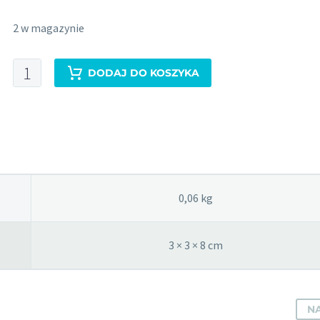
2 w magazynie
ilość
DODAJ DO KOSZYKA
PHYSALIS
Olejek
eteryczny
bergamotka
EKO
0,06 kg
3 × 3 × 8 cm
NA