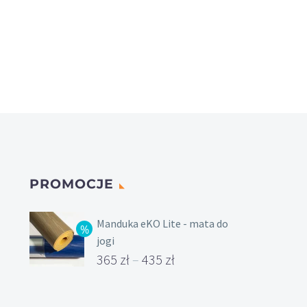
PROMOCJE
Manduka eKO Lite - mata do
jogi
365
zł
–
435
zł
Zakres
cen: