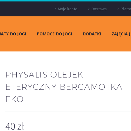
Moje konto
Dostawa
Płatn
ATY DO JOGI
POMOCE DO JOGI
DODATKI
ZAJĘCIA 
PHYSALIS OLEJEK
ETERYCZNY BERGAMOTKA
EKO
40
zł