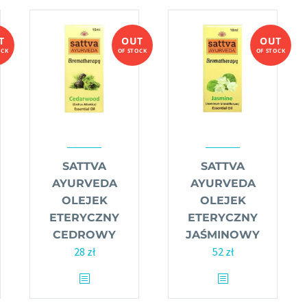
T
OUT
OUT
OCK
OF STOCK
OF STOCK
SATTVA
SATTVA
AYURVEDA
AYURVEDA
OLEJEK
OLEJEK
ETERYCZNY
ETERYCZNY
CEDROWY
JAŚMINOWY
28
zł
52
zł