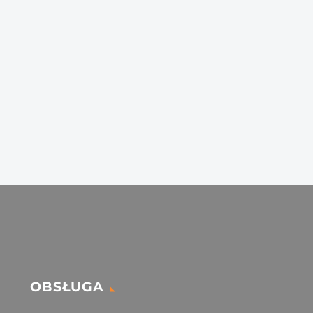
od
365 zł
do
435 zł
OBSŁUGA