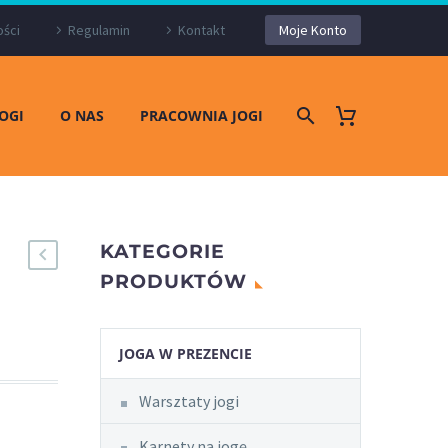
ości
Regulamin
Kontakt
Moje Konto
JOGI
O NAS
PRACOWNIA JOGI
KATEGORIE
PRODUKTÓW
JOGA W PREZENCIE
Warsztaty jogi
Karnety na jogę