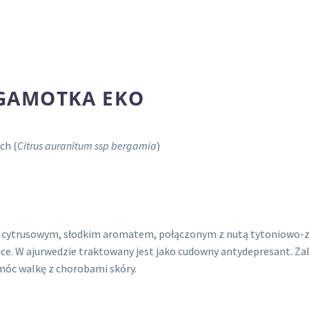
RGAMOTKA EKO
ch (
Citrus auranitum ssp bergamia
)
, cytrusowym, słodkim aromatem, połączonym z nutą tytoniowo-z
ące. W ajurwedzie traktowany jest jako cudowny antydepresant. Za
óc walkę z chorobami skóry.