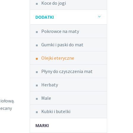
Koce do jogi
DODATKI
Pokrowce na maty
Gumki i paski do mat
Olejki eteryczne
Płyny do czyszczenia mat
Herbaty
Male
iołową.
lecany
Kubki i butelki
MARKI