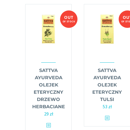
OUT
OU
OF STOCK
OF ST
SATTVA
SATTVA
AYURVEDA
AYURVEDA
OLEJEK
OLEJEK
ETERYCZNY
ETERYCZNY
DRZEWO
TULSI
53
zł
HERBACIANE
29
zł