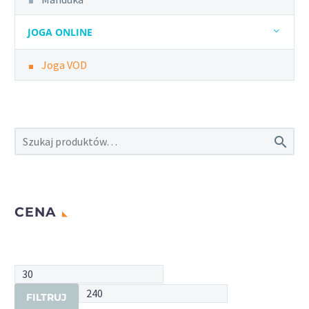
JOGA ONLINE
Joga VOD

CENA
Cena
min.
Cena
FILTRUJ