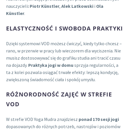
nauczycieli
: Piotr Künstler
,
Alek Latkowski
i
Ola
Künstler
.
ELASTYCZNOŚĆ I SWOBODA PRAKTYKI
Dzięki systemowi VOD możesz ćwiczyć, kiedy tylko chcesz –
rano, w przerwie w pracy lub wieczorem dla wyciszenia. Nie
musisz dostosowywać się do grafiku studia ani tracić czasu
na dojazdy.
Praktyka jogi w domu
sprzyja regularności, a
ta z kolei pozwala osiągać trwałe efekty: lepszą kondycję,
zwiększoną świadomość ciała i spokój umysłu.
RÓŻNORODNOŚĆ ZAJĘĆ W STREFIE
VOD
W strefie VOD Yoga Mudra znajdziesz
ponad 170 sesji jogi
dopasowanych do różnych potrzeb, nastrojów i poziomów