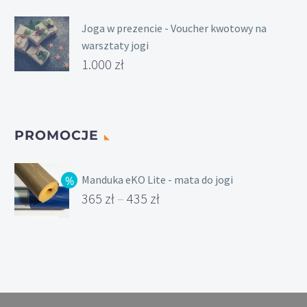
Joga w prezencie - Voucher kwotowy na
warsztaty jogi
1.000
zł
PROMOCJE
Manduka eKO Lite - mata do jogi
365
zł
–
435
zł
Zakres
cen:
od
365 zł
do