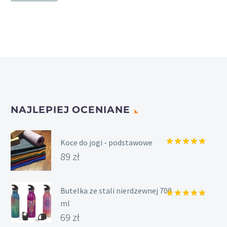
maks.
NAJLEPIEJ OCENIANE
Koce do jogi - podstawowe
Oceniony
89
zł
5.00
na 5.
Butelka ze stali nierdzewnej 700
ml
Oceniony
5.00
na 5.
69
zł