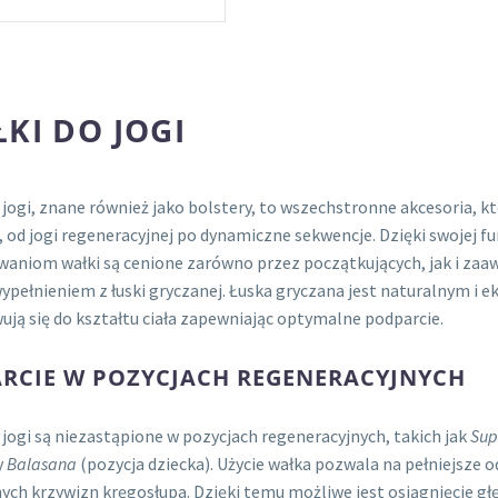
produkt
ma
wiele
wariantów.
KI DO JOGI
Opcje
można
wybrać
 jogi, znane również jako bolstery, to wszechstronne akcesoria, k
na
, od jogi regeneracyjnej po dynamiczne sekwencje. Dzięki swojej 
stronie
waniom wałki są cenione zarówno przez początkujących, jak i za
produktu
wypełnieniem z łuski gryczanej. Łuska gryczana jest naturalnym i
ją się do kształtu ciała zapewniając optymalne podparcie.
RCIE W POZYCJACH REGENERACYJNYCH
 jogi są niezastąpione w pozycjach regeneracyjnych, takich jak
Sup
y
Balasana
(pozycja dziecka). Użycie wałka pozwala na pełniejsze od
ych krzywizn kręgosłupa. Dzięki temu możliwe jest osiągnięcie głęb