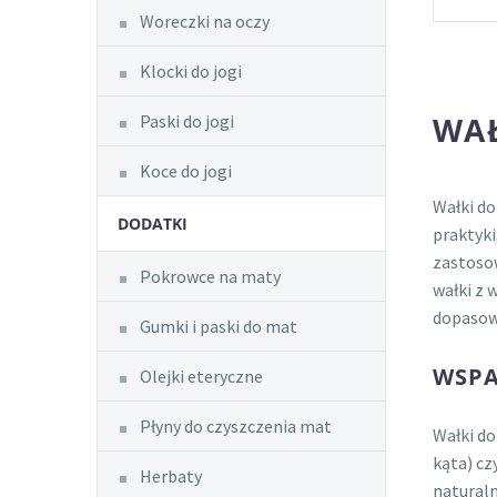
Woreczki na oczy
Klocki do jogi
WAŁ
Paski do jogi
Koce do jogi
Wałki do
DODATKI
praktyki
zastoso
Pokrowce na maty
wałki z 
dopasowu
Gumki i paski do mat
WSPA
Olejki eteryczne
Płyny do czyszczenia mat
Wałki do
kąta) cz
Herbaty
naturaln