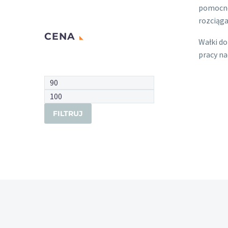
pomocne
rozciąga
CENA
Wałki do
pracy na
Cena
min.
Cena
maks.
FILTRUJ