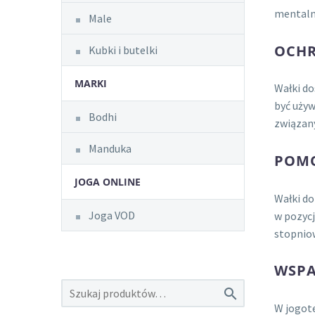
mentaln
Male
OCHR
Kubki i butelki
MARKI
Wałki do
być używ
Bodhi
związany
Manduka
POMO
JOGA ONLINE
Wałki do
Joga VOD
w pozycj
stopniow
WSPA

W jogote