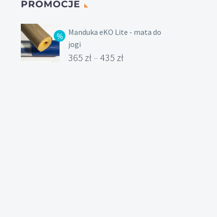
PROMOCJE
Manduka eKO Lite - mata do
jogi
365
zł
–
435
zł
Zakres
cen:
od
365 zł
do
435 zł