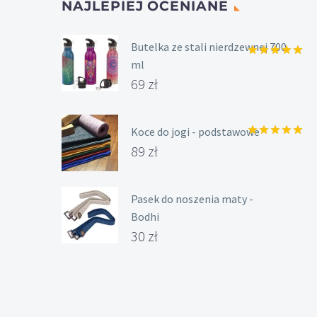
NAJLEPIEJ OCENIANE
Butelka ze stali nierdzewnej 700
ml
Oceniony
5.00
na 5.
69
zł
Koce do jogi - podstawowe
Oceniony
89
zł
5.00
na 5.
Pasek do noszenia maty -
Bodhi
30
zł