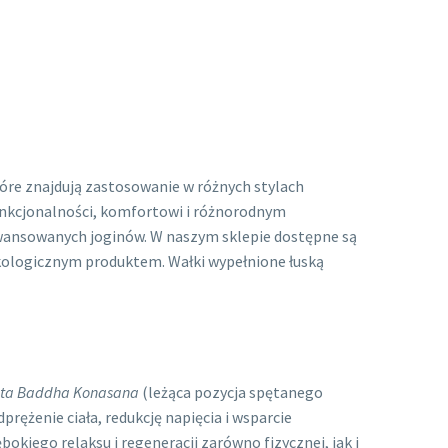
tóre znajdują zastosowanie w różnych stylach
funkcjonalności, komfortowi i różnorodnym
awansowanych joginów. W naszym sklepie dostępne są
 ekologicznym produktem. Wałki wypełnione łuską
ta Baddha Konasana
(leżąca pozycja spętanego
prężenie ciała, redukcję napięcia i wsparcie
okiego relaksu i regeneracji zarówno fizycznej, jak i