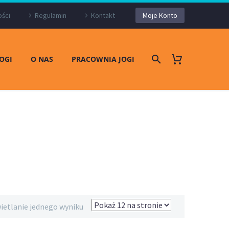
ości
Regulamin
Kontakt
Moje Konto
JOGI
O NAS
PRACOWNIA JOGI
ietlanie jednego wyniku