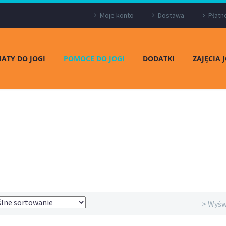
Moje konto
Dostawa
Płatn
ATY DO JOGI
POMOCE DO JOGI
DODATKI
ZAJĘCIA 
> Wyśw