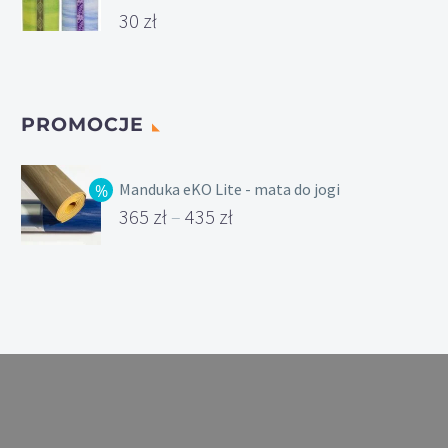
30
zł
PROMOCJE
Manduka eKO Lite - mata do jogi
365
zł
–
435
zł
Zakres
cen:
od
365 zł
do
435 zł