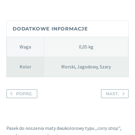
do
noszenia
maty
dwukolorowy
DODATKOWE INFORMACJE
-
Bodhi
Waga
0,05 kg
Kolor
Morski, Jagodowy, Szary
POPRZ.
NAST.
Pasek do noszenia maty dwukolorowy typu
„carry strap”
,