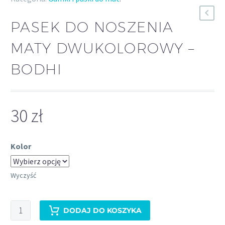
PASEK DO NOSZENIA
MATY DWUKOLOROWY –
BODHI
30
zł
Kolor
Wyczyść
ilość
DODAJ DO KOSZYKA
Pasek