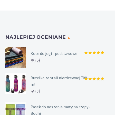
wybrać
na
stronie
produktu
NAJLEPIEJ OCENIANE
Koce do jogi - podstawowe
Oceniony
89
zł
5.00
na 5.
Butelka ze stali nierdzewnej 700
ml
Oceniony
5.00
na 5.
69
zł
Pasek do noszenia maty na rzepy -
Bodhi