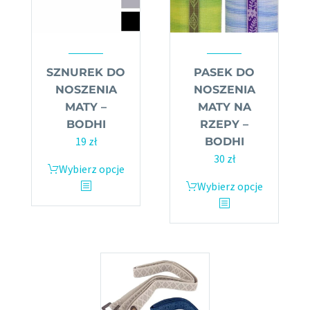
SZNUREK DO
PASEK DO
NOSZENIA
NOSZENIA
MATY –
MATY NA
BODHI
RZEPY –
19
zł
BODHI
30
zł
Wybierz opcje
Ten
produkt
Wybierz opcje
Ten
ma
produkt
wiele
ma
wariantów.
wiele
Opcje
wariantów.
można
Opcje
wybrać
można
na
wybrać