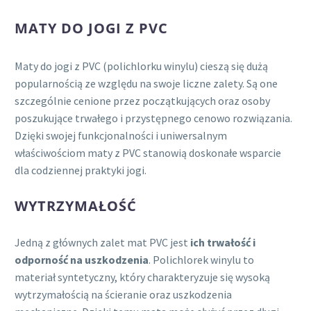
wiele
84 zł
wariantów.
MATY DO JOGI Z PVC
Opcje
można
Maty do jogi z PVC (polichlorku winylu) cieszą się dużą
wybrać
popularnością ze względu na swoje liczne zalety. Są one
na
szczególnie cenione przez początkujących oraz osoby
stronie
poszukujące trwałego i przystępnego cenowo rozwiązania.
produktu
Dzięki swojej funkcjonalności i uniwersalnym
właściwościom maty z PVC stanowią doskonałe wsparcie
dla codziennej praktyki jogi.
WYTRZYMAŁOŚĆ
Jedną z głównych zalet mat PVC jest
ich trwałość i
odporność na uszkodzenia
. Polichlorek winylu to
materiał syntetyczny, który charakteryzuje się wysoką
wytrzymałością na ścieranie oraz uszkodzenia