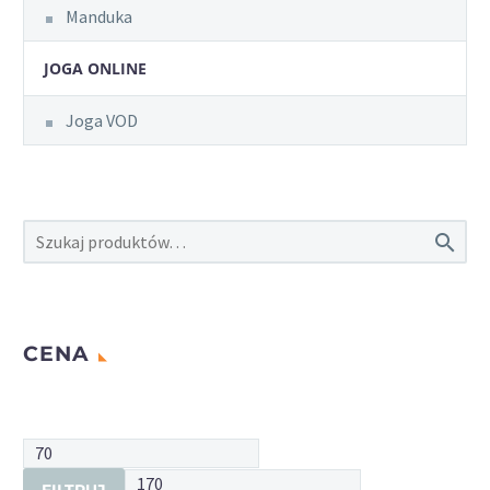
Manduka
JOGA ONLINE
Joga VOD

CENA
Cena
min.
Cena