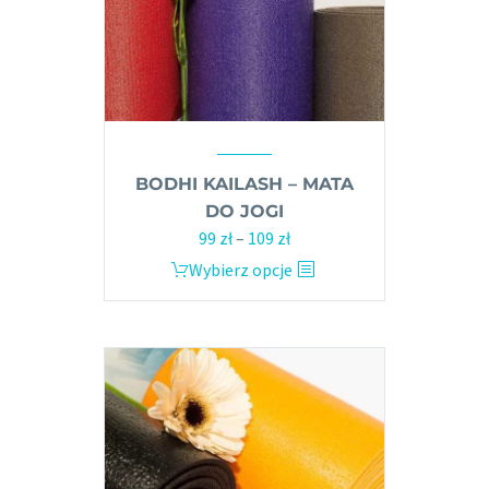
BODHI KAILASH – MATA
DO JOGI
99
zł
–
109
zł
Zakres
cen:
Wybierz opcje
Ten
od
produkt
99 zł
ma
do
wiele
109 zł
wariantów.
Opcje
można
wybrać
na