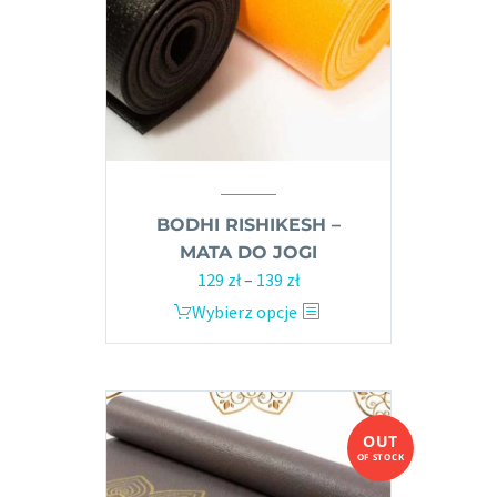
stronie
produktu
BODHI RISHIKESH –
MATA DO JOGI
129
zł
–
139
zł
Zakres
cen:
Wybierz opcje
Ten
od
produkt
129 zł
ma
do
wiele
139 zł
wariantów.
OUT
Opcje
OF STOCK
można