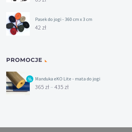
Pasek do jogi - 360 cm x 3 cm
42
zł
PROMOCJE
Manduka eKO Lite - mata do jogi
365
zł
–
435
zł
Zakres
cen:
od
365 zł
do