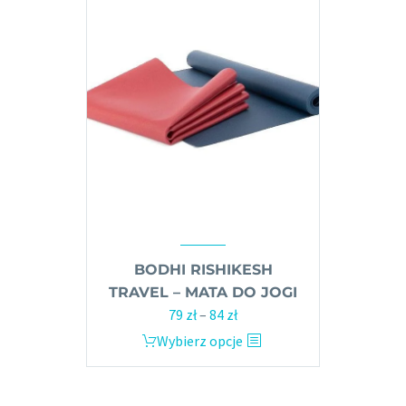
Opcje
można
wybrać
na
stronie
produktu
BODHI RISHIKESH
TRAVEL – MATA DO JOGI
79
zł
–
84
zł
Zakres
cen:
Wybierz opcje
Ten
od
produkt
79 zł
ma
do