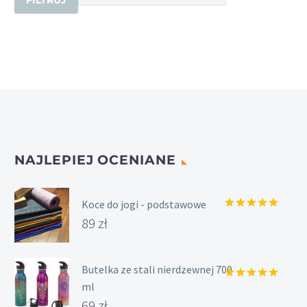
FILTRUJ
maks.
NAJLEPIEJ OCENIANE
Koce do jogi - podstawowe
Oceniony
89
zł
5.00
na 5.
Butelka ze stali nierdzewnej 700
ml
Oceniony
5.00
na 5.
69
zł