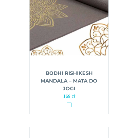
wybrać
na
stronie
produktu
BODHI RISHIKESH
MANDALA – MATA DO
JOGI
169
zł
Ten
produkt
ma
wiele
wariantów.