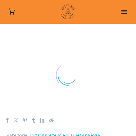
Kategorie:
Joga w prezencie
,
Karnety na jogę
.