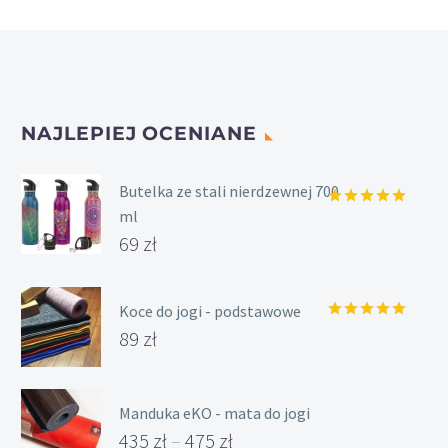
NAJLEPIEJ OCENIANE
Butelka ze stali nierdzewnej 700
ml
Oceniony
5.00
na 5.
69
zł
Koce do jogi - podstawowe
Oceniony
89
zł
5.00
na 5.
Manduka eKO - mata do jogi
435
zł
–
475
zł