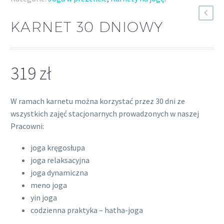
KARNET 30 DNIOWY
319
zł
W ramach karnetu można korzystać przez 30 dni ze
wszystkich zajęć stacjonarnych prowadzonych w naszej
Pracowni:
joga kręgosłupa
joga relaksacyjna
joga dynamiczna
meno joga
yin joga
codzienna praktyka – hatha-joga