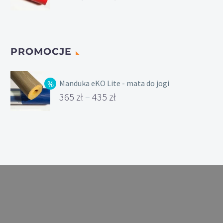
Zakres
cen:
od
PROMOCJE
435 zł
do
Manduka eKO Lite - mata do jogi
475 zł
365
zł
–
435
zł
Zakres
cen:
od
365 zł
do
435 zł