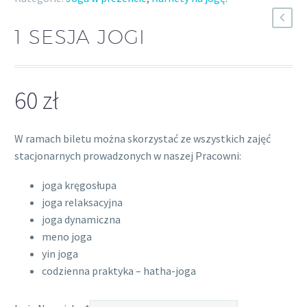
1 SESJA JOGI
60
zł
W ramach biletu można skorzystać ze wszystkich zajęć
stacjonarnych prowadzonych w naszej Pracowni:
joga kręgosłupa
joga relaksacyjna
joga dynamiczna
meno joga
yin joga
codzienna praktyka – hatha-joga