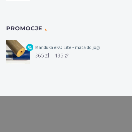
PROMOCJE
Manduka eKO Lite - mata do jogi
365
zł
–
435
zł
Zakres
cen:
od
365 zł
do
435 zł