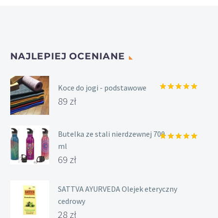
NAJLEPIEJ OCENIANE
Koce do jogi - podstawowe
Oceniony
89
zł
5.00
na 5.
Butelka ze stali nierdzewnej 700
ml
Oceniony
5.00
na 5.
69
zł
SATTVA AYURVEDA Olejek eteryczny
cedrowy
28
zł