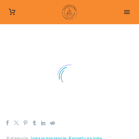
Kategorie:
Joga w prezencie
,
Karnety na jogę
.