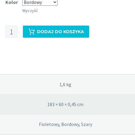
Kolor
Wyczyść
ilość
DODAJ DO KOSZYKA
Bodhi
Rishikesh
Mandala
-
mata
do
jogi
1,6 kg
183 × 60 × 0,45 cm
Fioletowy, Bordowy, Szary