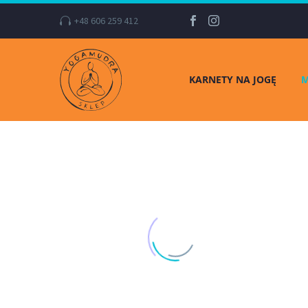
+48 606 259 412
KARNETY NA JOGĘ
M