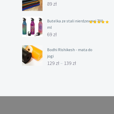
Oceniony
89
zł
5.00
na 5.
Butelka ze stali nierdzewnej 700
ml
Oceniony
5.00
na 5.
69
zł
Bodhi Rishikesh - mata do
jogi
129
zł
–
139
zł
Zakres
cen:
od
129 zł
do
139 zł