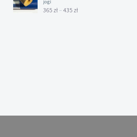
jogi
365
zł
–
435
zł
Zakres
cen:
od
365 zł
do
435 zł