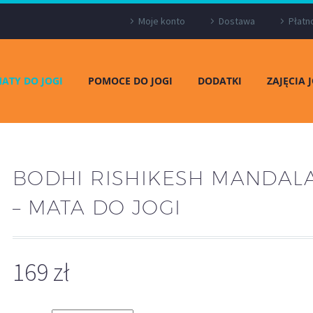
Moje konto
Dostawa
Płatn
ATY DO JOGI
POMOCE DO JOGI
DODATKI
ZAJĘCIA 
BODHI RISHIKESH MANDAL
– MATA DO JOGI
169
zł