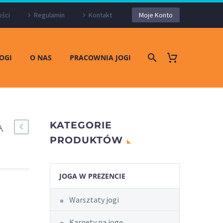
ości
Regulamin
Kontakt
Moje Konto
JOGI
O NAS
PRACOWNIA JOGI
A
KATEGORIE
PRODUKTÓW
JOGA W PREZENCIE
Warsztaty jogi
Karnety na jogę