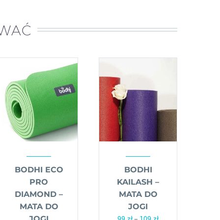
OWAĆ
BODHI ECO
BODHI
PRO
KAILASH –
DIAMOND –
MATA DO
MATA DO
JOGI
99
zł
–
109
zł
Zakres
JOGI