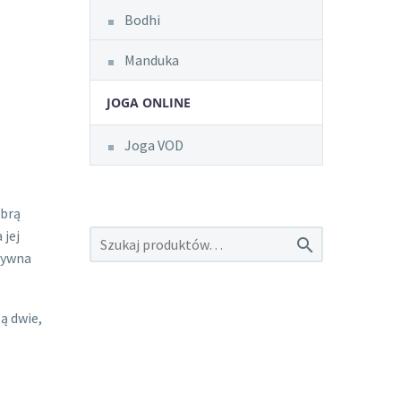
Bodhi
Manduka
JOGA ONLINE
Joga VOD
obrą
 jej

sywna
ą dwie,