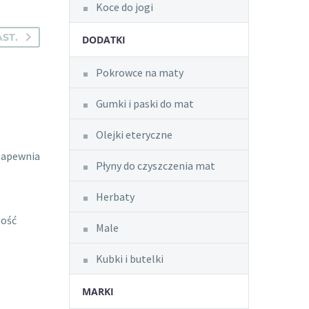
Koce do jogi
ST.
DODATKI
Pokrowce na maty
Gumki i paski do mat
Olejki eteryczne
 Zapewnia
Płyny do czyszczenia mat
Herbaty
ność
Male
Kubki i butelki
MARKI