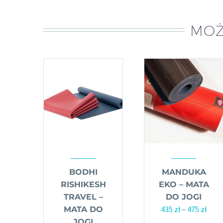
MOŻ
BODHI
MANDUKA
RISHIKESH
EKO – MATA
TRAVEL –
DO JOGI
435
zł
–
475
zł
Zakr
MATA DO
cen:
JOGI