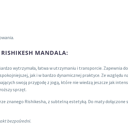
owania.
 RISHIKESH MANDALA:
ardzo wytrzymała, łatwa w utrzymaniu i transporcie. Zapewnia d
pokojniejszej, jak i w bardzo dynamicznej praktyce. Ze względu na
jących swoją przygodę z jogą, które nie wiedzą jeszcze jak inten
roższy sprzęt.
brze znanego Rishikesha, z subtelną estetyką. Do maty dołączone s
akt bezpośredni.