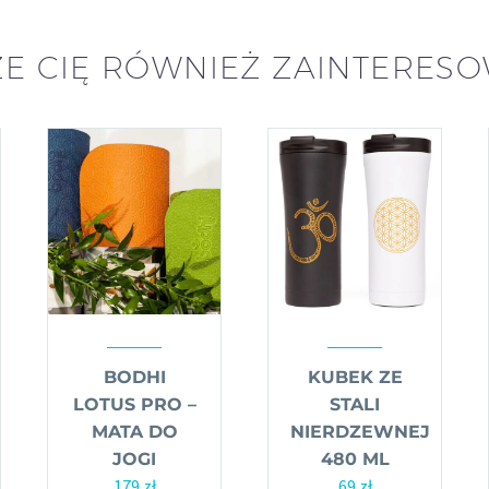
E CIĘ RÓWNIEŻ ZAINTERES
BODHI
KUBEK ZE
LOTUS PRO –
STALI
MATA DO
NIERDZEWNEJ
es
JOGI
480 ML
179
zł
69
zł