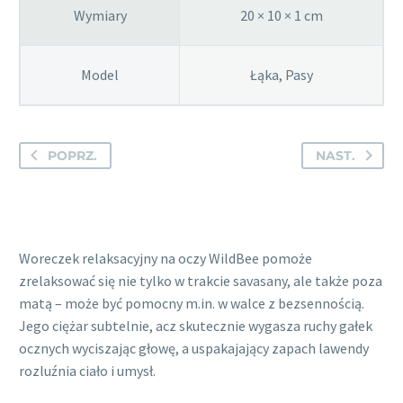
Wymiary
20 × 10 × 1 cm
Model
Łąka, Pasy
POPRZ.
NAST.
Woreczek relaksacyjny na oczy WildBee pomoże
zrelaksować się nie tylko w trakcie savasany, ale także poza
matą – może być pomocny m.in. w walce z bezsennością.
Jego ciężar subtelnie, acz skutecznie wygasza ruchy gałek
ocznych wyciszając głowę, a uspakajający zapach lawendy
rozluźnia ciało i umysł.