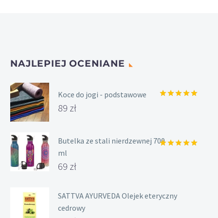
NAJLEPIEJ OCENIANE
Koce do jogi - podstawowe
Oceniony
89
zł
5.00
na 5.
Butelka ze stali nierdzewnej 700
ml
Oceniony
5.00
na 5.
69
zł
SATTVA AYURVEDA Olejek eteryczny
cedrowy