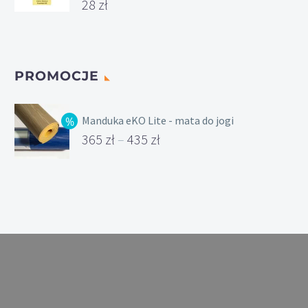
28
zł
PROMOCJE
Manduka eKO Lite - mata do jogi
365
zł
–
435
zł
Zakres
cen:
od
365 zł
do
435 zł