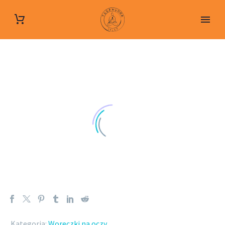
Kategoria:
Woreczki na oczy
.