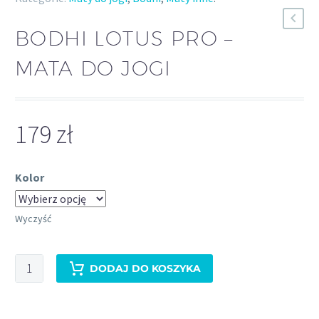
BODHI LOTUS PRO –
MATA DO JOGI
179
zł
Kolor
Wyczyść
ilość
DODAJ DO KOSZYKA
Bodhi
Lotus
Pro