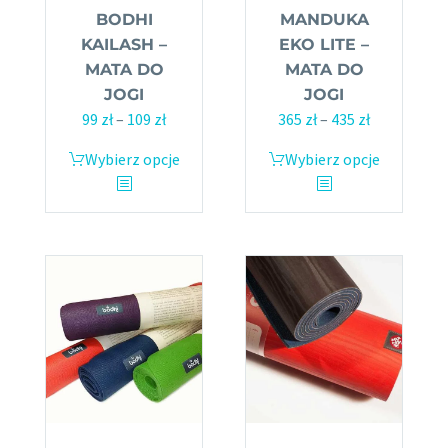
BODHI
MANDUKA
KAILASH –
EKO LITE –
MATA DO
MATA DO
JOGI
JOGI
99
zł
–
109
zł
Zakres
365
zł
–
435
zł
Zakres
cen:
cen:
Wybierz opcje
Ten
Wybierz opcje
Ten
od
od
produkt
produkt
99 zł
365 zł
ma
ma
do
do
wiele
wiele
109 zł
435 zł
wariantów.
wariantów.
Opcje
Opcje
można
można
wybrać
wybrać
na
na
stronie
stronie
produktu
produktu