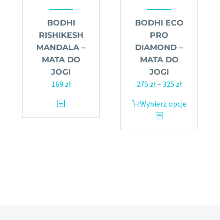
BODHI
BODHI ECO
RISHIKESH
PRO
MANDALA –
DIAMOND –
MATA DO
MATA DO
JOGI
JOGI
169
zł
275
zł
–
325
zł
Zakres
cen:
Ten
Wybierz opcje
Ten
od
produkt
produkt
275 zł
ma
ma
do
wiele
wiele
325 zł
wariantów.
wariantów.
Opcje
Opcje
można
można
wybrać
wybrać
na
na
stronie
stronie