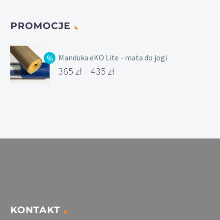
cen:
od
PROMOCJE
79 zł
do
Manduka eKO Lite - mata do jogi
84 zł
365
zł
–
435
zł
Zakres
cen:
od
365 zł
do
435 zł
KONTAKT