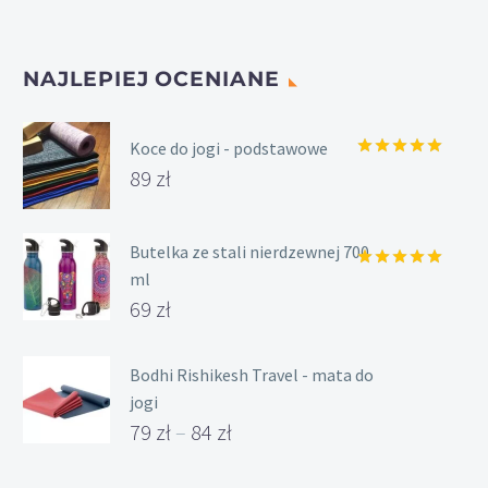
produktu
produktu
NAJLEPIEJ OCENIANE
Koce do jogi - podstawowe
Oceniony
89
zł
5.00
na 5.
Butelka ze stali nierdzewnej 700
ml
Oceniony
5.00
na 5.
69
zł
Bodhi Rishikesh Travel - mata do
jogi
79
zł
–
84
zł
Zakres