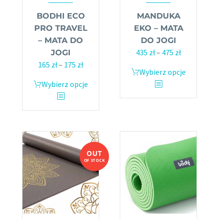
BODHI ECO
MANDUKA
PRO TRAVEL
EKO – MATA
– MATA DO
DO JOGI
435
zł
–
475
zł
Zakres
JOGI
165
zł
–
175
zł
Zakres
cen:
Wybierz opcje
Ten
cen:
od
Wybierz opcje
Ten
produkt
od
435 zł
produkt
ma
165 zł
do
ma
wiele
do
475 zł
wiele
wariantów.
175 zł
wariantów.
Opcje
Opcje
można
OUT
można
wybrać
OF STOCK
wybrać
na
na
stronie
stronie
produktu
produktu