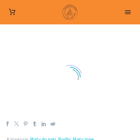
Kategorie:
Maty do jogi
,
Bodhi
,
Maty inne
.