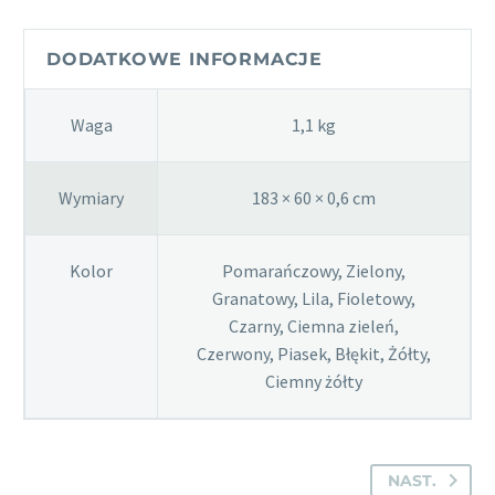
-
mata
DODATKOWE INFORMACJE
do
jogi
Waga
1,1 kg
Wymiary
183 × 60 × 0,6 cm
Kolor
Pomarańczowy, Zielony,
Granatowy, Lila, Fioletowy,
Czarny, Ciemna zieleń,
Czerwony, Piasek, Błękit, Żółty,
Ciemny żółty
NAST.