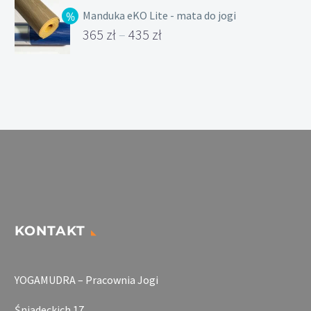
Manduka eKO Lite - mata do jogi
365
zł
–
435
zł
Zakres
cen:
od
365 zł
do
435 zł
KONTAKT
YOGAMUDRA – Pracownia Jogi
Śniadeckich 17