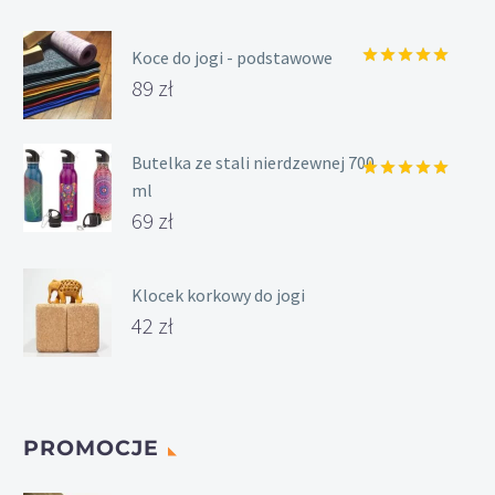
Koce do jogi - podstawowe
Oceniony
89
zł
5.00
na 5.
Butelka ze stali nierdzewnej 700
ml
Oceniony
5.00
na 5.
69
zł
Klocek korkowy do jogi
42
zł
PROMOCJE