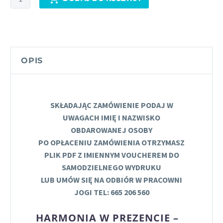
Joga
w
prezencie
-
Voucher
OPIS
kwotowy
na
warsztaty
SKŁADAJĄC ZAMÓWIENIE PODAJ W
jogi
UWAGACH IMIĘ I NAZWISKO
OBDAROWANEJ OSOBY
PO OPŁACENIU ZAMÓWIENIA OTRZYMASZ
PLIK PDF Z IMIENNYM VOUCHEREM DO
SAMODZIELNEGO WYDRUKU
LUB UMÓW SIĘ NA ODBIÓR W PRACOWNI
JOGI TEL: 665 206 560
HARMONIA W PREZENCIE –