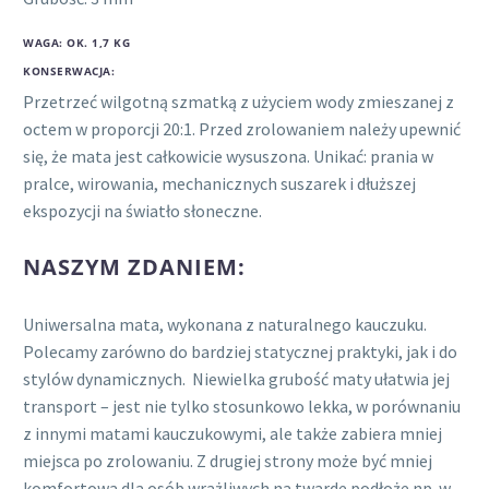
WAGA: OK. 1,7 KG
KONSERWACJA:
Przetrzeć wilgotną szmatką z użyciem wody zmieszanej z
octem w proporcji 20:1. Przed zrolowaniem należy upewnić
się, że mata jest całkowicie wysuszona. Unikać: prania w
pralce, wirowania, mechanicznych suszarek i dłuższej
ekspozycji na światło słoneczne.
NASZYM ZDANIEM:
Uniwersalna mata, wykonana z naturalnego kauczuku.
Polecamy zarówno do bardziej statycznej praktyki, jak i do
stylów dynamicznych. Niewielka grubość maty ułatwia jej
transport – jest nie tylko stosunkowo lekka, w porównaniu
z innymi matami kauczukowymi, ale także zabiera mniej
miejsca po zrolowaniu. Z drugiej strony może być mniej
komfortowa dla osób wrażliwych na twarde podłoże np. w