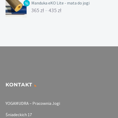
Manduka eKO Lite - mata do jogi
365
zł
–
435
zł
Zakres
cen:
od
365 zł
do
435 zł
KONTAKT
YOGAMUDRA – Pracownia Jogi
Śniadeckich 17