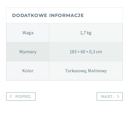
-
mata
DODATKOWE INFORMACJE
do
jogi
Waga
1,7 kg
Wymiary
183 × 60 × 0,3 cm
Kolor
Turkusowy, Malinowy
POPRZ.
NAST.