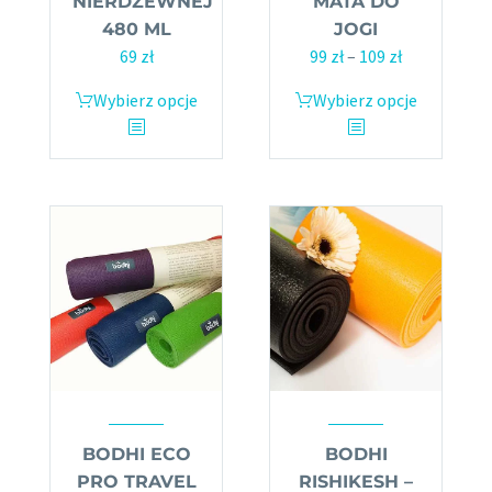
NIERDZEWNEJ
MATA DO
480 ML
JOGI
69
zł
99
zł
–
109
zł
Zakres
cen:
Wybierz opcje
Ten
Wybierz opcje
Ten
od
produkt
produkt
99 zł
ma
ma
do
wiele
wiele
109 zł
wariantów.
wariantów.
Opcje
Opcje
można
można
wybrać
wybrać
na
na
stronie
stronie
produktu
produktu
BODHI ECO
BODHI
PRO TRAVEL
RISHIKESH –