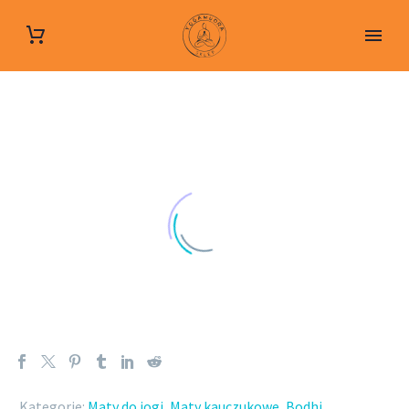
Kategorie:
Maty do jogi
,
Maty kauczukowe
,
Bodhi
.