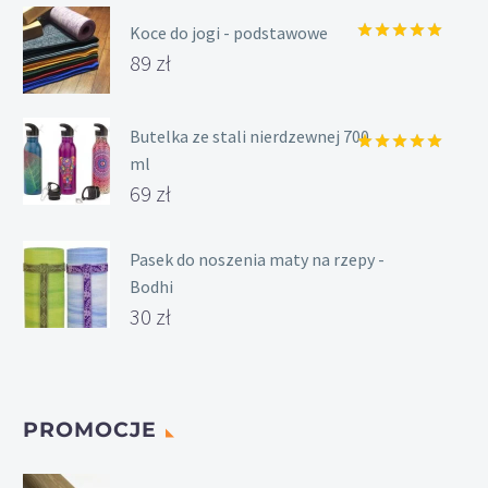
Koce do jogi - podstawowe
Oceniony
89
zł
5.00
na 5.
Butelka ze stali nierdzewnej 700
ml
Oceniony
5.00
na 5.
69
zł
Pasek do noszenia maty na rzepy -
Bodhi
30
zł
PROMOCJE