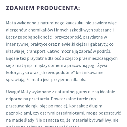
ZDANIEM PRODUCENTA:
Mata wykonana z naturalnego kauczuku, nie zawiera więc
alergenów, chemikaliów i innych szkodliwych substancji.
Łączy ze sobą solidność i przyczepność, przydatne w
intensywnej praktyce oraz niewielki ciężar i gabaryty, co
ułatwia jej transport. Łatwo można ją zabrać w podróż.
Będzie też przydatna dla osób często przemieszczających
się z matą np. między domem a pracownią jogi. Żywa
kolorystyka oraz „drzewopodobne” bieżnikowanie
sprawiają, że mata jest przyjemna dla oka.
Uwaga! Maty wykonane z naturalnej gumy nie są idealnie
odporne na przetarcia. Powtarzalne tarcie (np.
przesuwanie rąk, pięt po macie), kontakt z długimi
paznokciami, czy ostrymi przedmiotami, mogą pozostawić
na macie ślady. Nie oznacza to, że materiał był wadliwy, nie
wpływa to także na użyteczność maty.