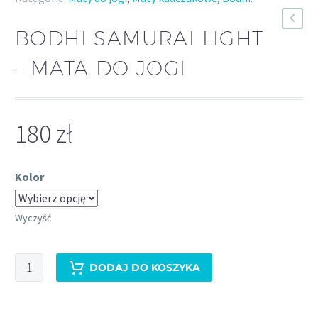
BODHI SAMURAI LIGHT
– MATA DO JOGI
180
zł
Kolor
Wyczyść
ilość
DODAJ DO KOSZYKA
Bodhi
Samurai
Light