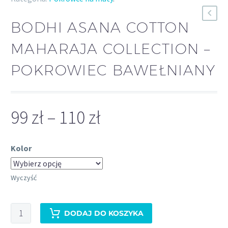
BODHI ASANA COTTON
MAHARAJA COLLECTION –
POKROWIEC BAWEŁNIANY
99
zł
–
110
zł
Zakres
cen:
od
Kolor
99 zł
Wyczyść
do
110 zł
ilość
DODAJ DO KOSZYKA
Bodhi