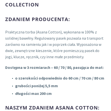
COLLECTION
ZDANIEM PRODUCENTA:
Praktyczna torba (Asana Cotton), wykonana w 100% z
solidnej bawełny. Regulowany pasek pozwala na transport
zarówno na ramieniu jak i w poprzek ciała. Wyposażona w
dwie, zewnętrzne kieszenie, które pomieszczą pasek do
jogi, klucze, ręcznik, czy inne małe przedmioty.
Dostępna w 3 rozmiarach – 60 / 70 / 80, pasująca do mat:
o szerokości odpowiednio do 60 cm / 70 cm / 80 cm
grubości poniżej 5,5 mm
długości max 200 cm
NASZYM ZDANIEM ASANA COTTON: