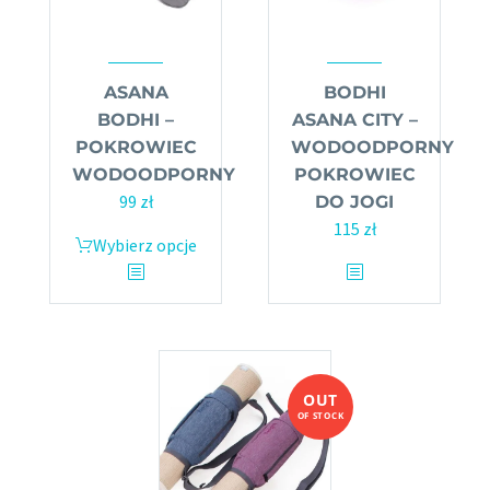
produktu
produktu
ASANA
BODHI
BODHI –
ASANA CITY –
POKROWIEC
WODOODPORNY
WODOODPORNY
POKROWIEC
99
zł
DO JOGI
115
zł
Wybierz opcje
Ten
produkt
Ten
ma
produkt
wiele
ma
wariantów.
wiele
Opcje
wariantów.
OUT
można
Opcje
OF STOCK
wybrać
można
na
wybrać