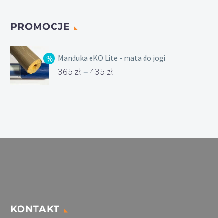
PROMOCJE
Manduka eKO Lite - mata do jogi
365
zł
–
435
zł
Zakres
cen:
od
365 zł
do
435 zł
KONTAKT