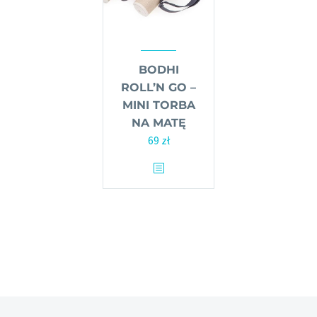
stronie
na
produktu
stronie
produktu
BODHI
ROLL’N GO –
MINI TORBA
NA MATĘ
69
zł
Ten
produkt
ma
wiele
wariantów.
Opcje
można
wybrać
na