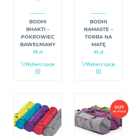
BODHI
BODHI
BHAKTI –
NAMASTE –
POKROWIEC
TORBA NA
BAWEŁNIANY
MATĘ
99
zł
95
zł
Wybierz opcje
Ten
Wybierz opcje
Ten
produkt
produkt
ma
ma
wiele
wiele
wariantów.
wariantów.
Opcje
Opcje
OUT
można
można
OF STOCK
wybrać
wybrać
na
na
stronie
stronie