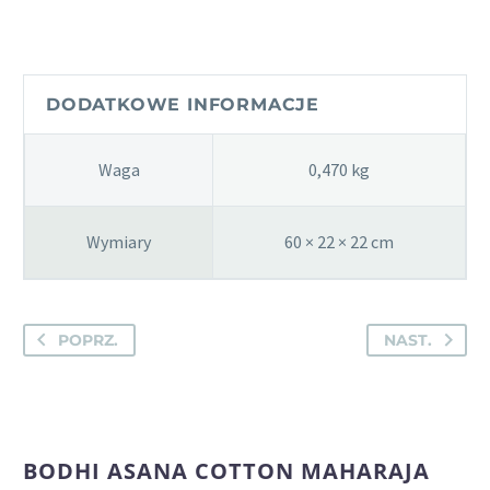
Asana
Cotton
Maharaja
collection
DODATKOWE INFORMACJE
-
pokrowiec
Waga
0,470 kg
bawełniany
Wymiary
60 × 22 × 22 cm
POPRZ.
NAST.
BODHI ASANA COTTON MAHARAJA