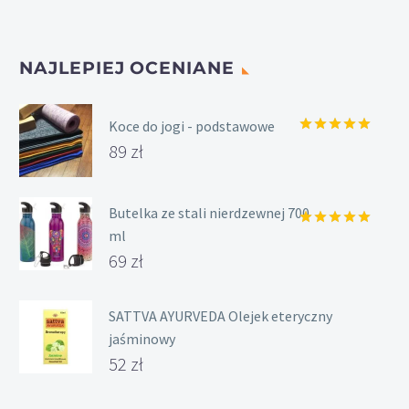
stronie
produktu
NAJLEPIEJ OCENIANE
Koce do jogi - podstawowe
Oceniony
89
zł
5.00
na 5.
Butelka ze stali nierdzewnej 700
ml
Oceniony
5.00
na 5.
69
zł
SATTVA AYURVEDA Olejek eteryczny
jaśminowy
52
zł