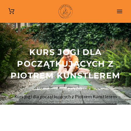
KURS JOGI DLA
POCZĄTKUJĄCYCH Z
PIOTREM KÜNSTLEREM
Home
Joga VOD
Kurs jogi dla początkujących z Piotrem Künstlerem