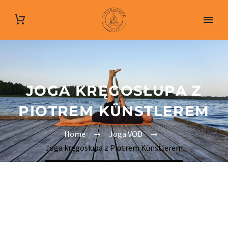
JOGA KRĘGOSŁUPA Z
PIOTREM KÜNSTLEREM
Home
Joga VOD
Joga kręgosłupa z Piotrem Künstlerem